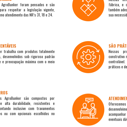
 AgroBunker foram pensados e são
fábrica, e 
para respeitar a legislação vigente,
também adeq
eno atendimento das NR’s 31, 18 e 24.
sua necessi
ENTÁVEIS
SÃO PRÁT
er trabalha com produtos totalmente
Nossos pr
s, desenvolvidos sob rigoroso padrão
construtivo 
de e preocupação máxima com o meio
controláve
práticos e d
UROS
ATENDIME
os AgroBunker são compostos por
de alta durabilidade, resistentes e
Oferecemos 
ontando inclusive com travamentos
desenvolvim
dos ou com opcionais escolhidos no
acompanhar 
eventuais dú