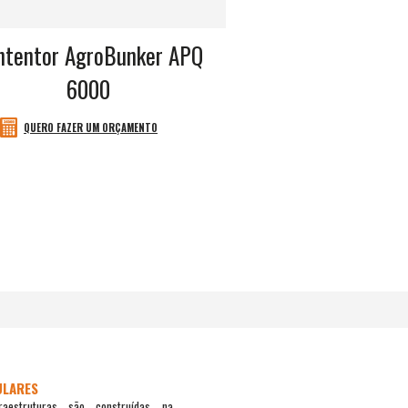
ntentor AgroBunker APQ
6000
QUERO FAZER UM ORÇAMENTO
ULARES
raestruturas são construídas na