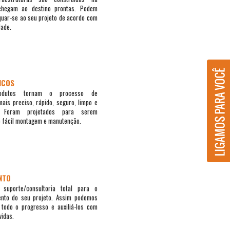
chegam ao destino prontas. Podem
uar-se ao seu projeto de acordo com
dade.
ICOS
odutos tornam o processo de
mais preciso, rápido, seguro, limpo e
l. Foram projetados para serem
e fácil montagem e manutenção.
NTO
suporte/consultoria total para o
ento do seu projeto. Assim podemos
todo o progresso e auxiliá-los com
vidas.