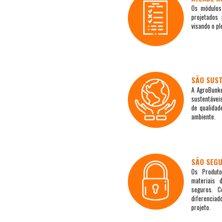
Os módulos
projetados 
visando o pl
SÃO SUST
A AgroBunk
sustentávei
de qualida
ambiente.
SÃO SEG
Os Produt
materiais 
seguros. C
diferencia
projeto.